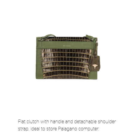
Flat clutch with handle and detachable shoulder
strap, ideal to store Palagano computer.